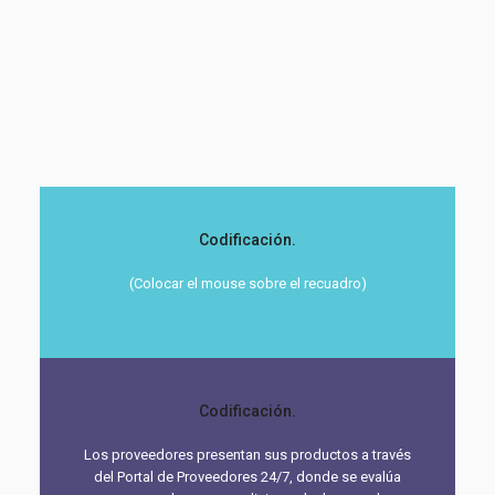
SEGURIDAD DEL CONSUMIDOR
Proceso de monitoreo y control de los productos
Codificación.
(Colocar el mouse sobre el recuadro)
Codificación.
Los proveedores presentan sus productos a través
del Portal de Proveedores 24/7, donde se evalúa